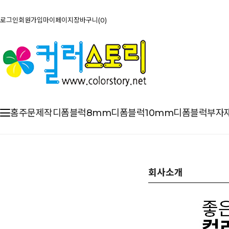
로그인
회원가입
마이페이지
장바구니
0
홈
주문제작
디폼블럭8mm
디폼블럭10mm
디폼블럭부자
회사소개