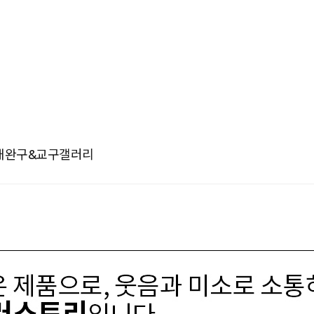
재
완구&교구
갤러리