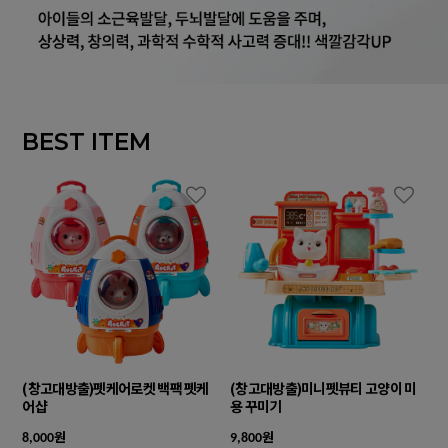
BEST ITEM
(창고대방출)펫케어로켓 백팩 펫케
(창고대방출)미니펫뷰티 고양이 미
어샵
용 꾸미기
원
원
8,000
9,800