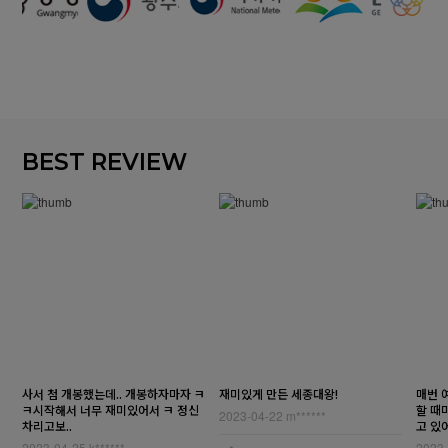
BEST REVIEW
사서 첨 개봉했는데.. 개봉하자마자 ㅋ
재미있게 만든 세종대왕!
매번 
ㅋ시작해서 너무 재미있어서 ㅋ 정신
할 때
2023-04-22
m******
차리고보..
고 있어
2023-04-25
k******
2023