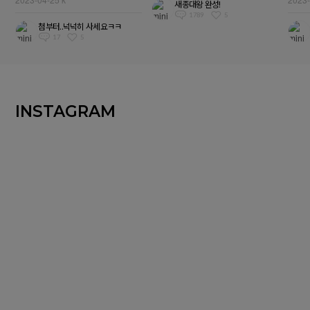
새종대왕 완성!
1789
5
첨부터..넉넉히 사세요ㅋㅋ
17
5
INSTAGRAM