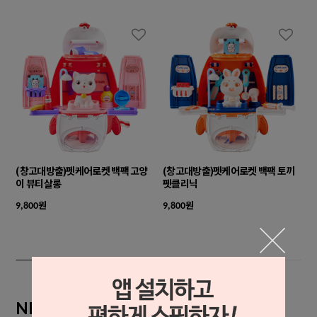
(창고대방출)펫케어로켓 백팩 고양
(창고대방출)펫케어로켓 백팩 토끼
이 뷰티살롱
펫클리닉
원
원
9,800
9,800
NEW ARRIVAL